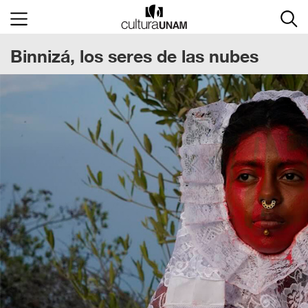
×
Binnizá, los seres de las nubes
Cultura
UNAM
ACTIVIDADES
CULTURALES
CONVOCATORIAS
SALA
DE
PRENSA
RECINTOS
DOCUMENTOS