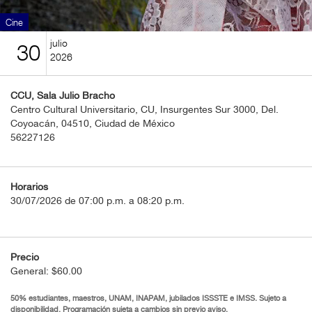
BOLETOS
Cine
Guía
julio
30
Mensual
2026
Puntos
CCU, Sala Julio Bracho
CulturaCulturaUNAM
Centro Cultural Universitario, CU, Insurgentes Sur 3000, Del.
Coyoacán, 04510, Ciudad de México
56227126
Horarios
30/07/2026 de 07:00 p.m. a 08:20 p.m.
Precio
General: $60.00
50% estudiantes, maestros, UNAM, INAPAM, jubilados ISSSTE e IMSS. Sujeto a
disponibilidad. Programación sujeta a cambios sin previo aviso.