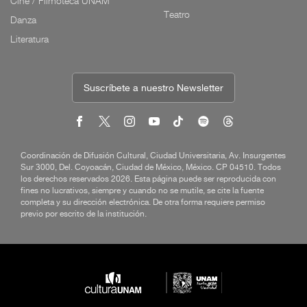
Cine / Filmoteca UNAM
Teatro
Danza
Literatura
Suscríbete a nuestro Newsletter
Coordinación de Difusión Cultural, Ciudad Universitaria, Av. Insurgentes
Sur 3000, Del. Coyoacán, Ciudad de México, México. CP 04510. Todos
los derechos reservados 2026. Esta página puede ser reproducida con
fines no lucrativos, siempre y cuando no se mutile, se cite la fuente
completa y su dirección electrónica. De otra forma requiere permiso
previo por escrito de la institución.