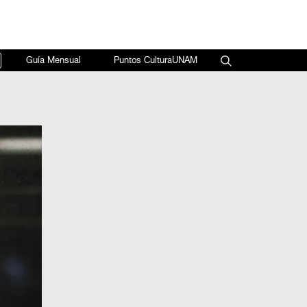
×
Guía Mensual
Puntos CulturaUNAM