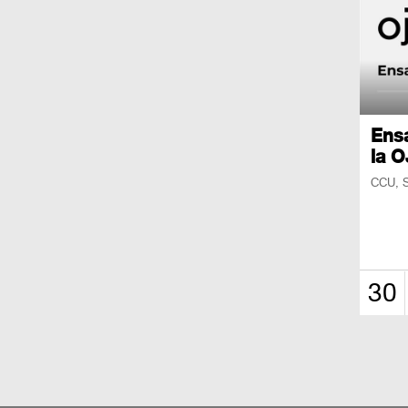
Ens
la 
CCU, S
30