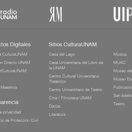
tos Digitales
Sitios CulturaUNAM
a CulturaUNAM
Casa del Lago
Música
 en Directo UNAM
Casa Universitaria del Libro de
MUAC
la UNAM
tCulturaUNAM
Museo de
Centro Cultural Universitario
Museo Exp
Tlatelolco
 Maestros
Publicaci
Centro Universitario de Teatro
San Ildef
Cine / Filmoteca UNAM
parencia
Teatro
Danza
e privacidad
Literatura
os de Protección Civil