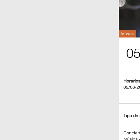
BOLETOS
Guía
Mensual
Música
Puntos
0
CulturaCulturaUNAM
Horario
05/06/2
Tipo de 
Conciert
música 