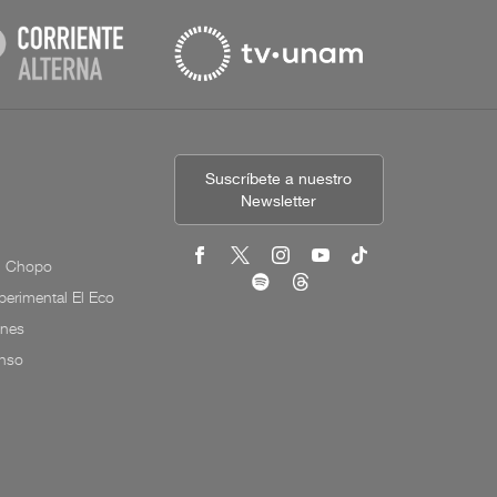
Suscríbete a nuestro
Newsletter
l Chopo
erimental El Eco
ones
onso