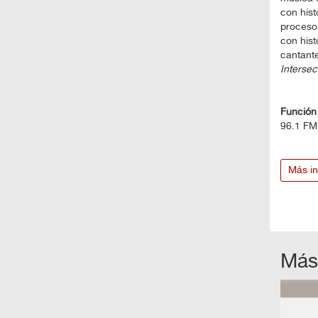
con hist
proceso 
con his
cantante
Intersec
Función 
96.1 FM
Más in
Más