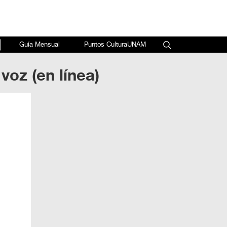
×
Guía Mensual
Puntos CulturaUNAM
voz (en línea)