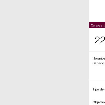
BOLETOS
Guía
Mensual
Cursos y ta
Puntos
2
CulturaCulturaUNAM
Horario
Sábado -
Tipo de 
Objetivo