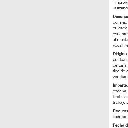
“improv
utilizan
Descrip
dominio 
cuidado,
escena y
al monta
vocal, r
Dirigido
puntualm
de turis
tipo de 
vendedor
Imparte
escena. 
Profesio
trabajo 
Requeri
liberta
Fecha de