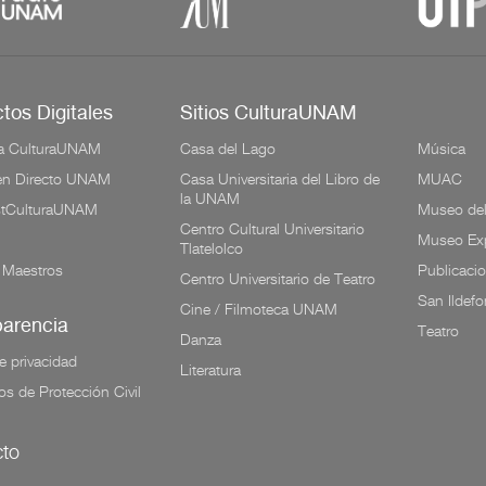
tos Digitales
Sitios CulturaUNAM
a CulturaUNAM
Casa del Lago
Música
 en Directo UNAM
Casa Universitaria del Libro de
MUAC
la UNAM
tCulturaUNAM
Museo de
Centro Cultural Universitario
Museo Exp
Tlatelolco
 Maestros
Publicaci
Centro Universitario de Teatro
San Ildef
Cine / Filmoteca UNAM
parencia
Teatro
Danza
e privacidad
Literatura
os de Protección Civil
to