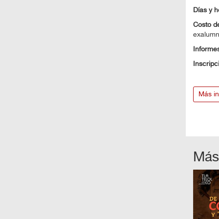
Días y h
Costo de
exalumno
Informes
Inscripc
Más in
Más