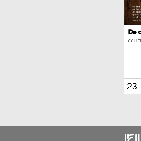
De c
CCU Tl
23