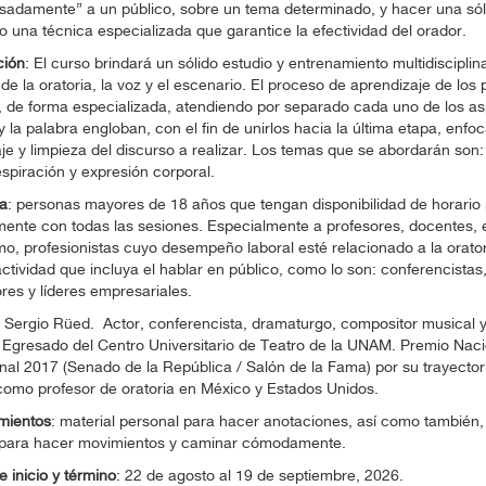
isadamente” a un público, sobre un tema determinado, y hacer una só
do una técnica especializada que garantice la efectividad del orador.
ción
: El curso brindará un sólido estudio y entrenamiento multidisciplina
de la oratoria, la voz y el escenario. El proceso de aprendizaje de los 
 de forma especializada, atendiendo por separado cada uno de los as
 la palabra engloban, con el fin de unirlos hacia la última etapa, enfo
je y limpieza del discurso a realizar. Los temas que se abordarán son: 
espiración y expresión corporal.
 a
: personas mayores de 18 años que tengan disponibilidad de horario 
ente con todas las sesiones. Especialmente a profesores, docentes, e
mo, profesionistas cuyo desempeño laboral esté relacionado a la orator
actividad que incluya el hablar en público, como lo son: conferencistas
es y líderes empresariales.
: Sergio Rüed. Actor, conferencista, dramaturgo, compositor musical y
Egresado del Centro Universitario de Teatro de la UNAM. Premio Naci
nal 2017 (Senado de la República / Salón de la Fama) por su trayectoria
como profesor de oratoria en México y Estados Unidos.
mientos
: material personal para hacer anotaciones, así como también,
d para hacer movimientos y caminar cómodamente.
 inicio y término
: 22 de agosto al 19 de septiembre, 2026.