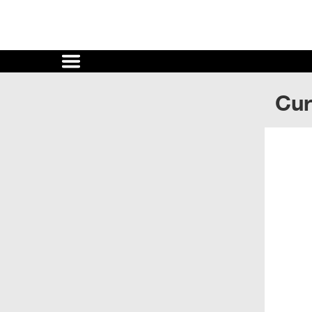
Cultura
UNAM
Cur
ACTIVIDADES
CULTURALES
CONVOCATORIAS
SALA
DE
PRENSA
RECINTOS
DOCUMENTOS