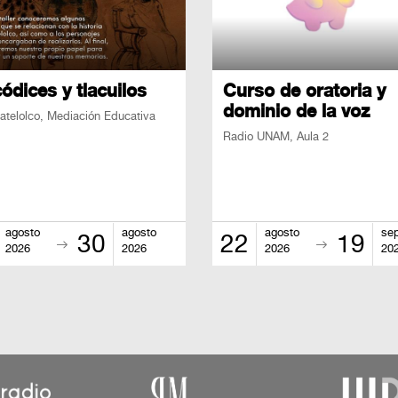
ódices y tlacuilos
Curso de oratoria y
dominio de la voz
atelolco, Mediación Educativa
Radio UNAM, Aula 2
agosto
agosto
agosto
se
30
22
19
2026
2026
2026
20