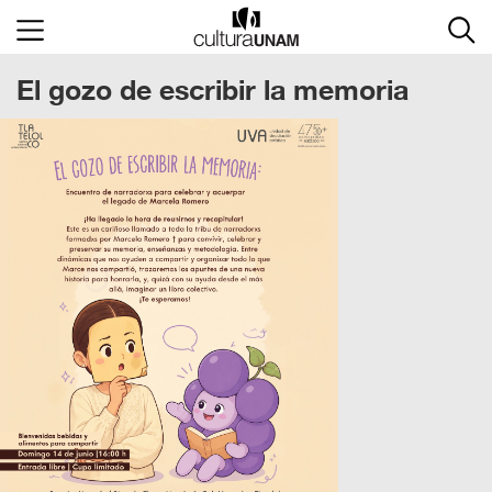
×
El gozo de escribir la memoria
Cultura
UNAM
ACTIVIDADES
CULTURALES
CONVOCATORIAS
SALA
DE
PRENSA
RECINTOS
DOCUMENTOS