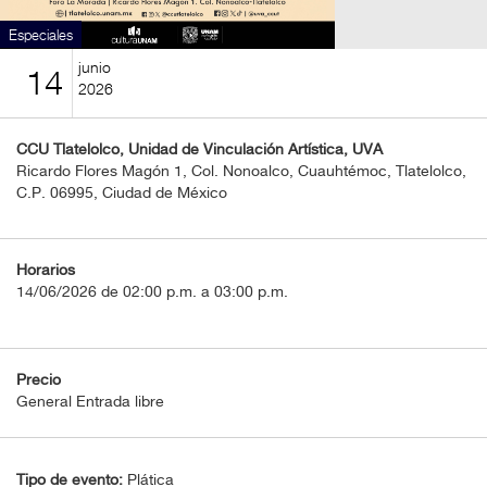
BOLETOS
Especiales
Guía
junio
14
Mensual
2026
Puntos
CCU Tlatelolco, Unidad de Vinculación Artística, UVA
CulturaCulturaUNAM
Ricardo Flores Magón 1, Col. Nonoalco, Cuauhtémoc, Tlatelolco,
C.P. 06995, Ciudad de México
Horarios
14/06/2026 de 02:00 p.m. a 03:00 p.m.
Precio
General Entrada libre
Tipo de evento:
Plática