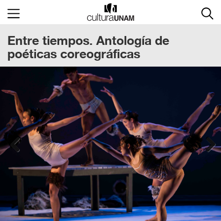
×
Entre tiempos. Antología de
Cultura
UNAM
poéticas coreográficas
ACTIVIDADES
CULTURALES
CONVOCATORIAS
SALA
DE
PRENSA
Previous
Next
RECINTOS
DOCUMENTOS