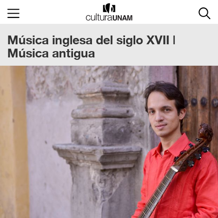
×
Música inglesa del siglo XVII |
Cultura
UNAM
Música antigua
ACTIVIDADES
CULTURALES
CONVOCATORIAS
SALA
DE
PRENSA
RECINTOS
DOCUMENTOS