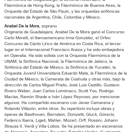
Filarmónica de Hong Kong, la Filarmónica de Buenos Aires, la
Orquesta del Estado de São Paulo, y las orquestas sinfónicas
nacionales de Argentina, Chile, Colombia y México.
Anabel De la Mora
, soprano
Originaria de Guadalajara, Anabel De la Mora ganó el Concurso
Carlo Morelli, el Iberoamericano Irma González, el Orfeo
Concurso de Canto Lírico de América en Costa Rica, el tercer
lugar en el Internacional Francisco Araiza y ha sido embajadora
en Operalia. Ha sido solista con la Orquesta Filarmónica de la
UNAM, la Sinfónica Nacional, la Filarmónica de Jalisco, la
Sinfónica del Estado de México, la Sinfónica de Yucatán, la
Orquesta Juvenil Universitaria Eduardo Mata, la Filarmónica de la
Ciudad de México, la Camerata de Coahuila y otras más, bajo la
dirección de Carlos Miguel Prieto, José Luis Castillo, Gustavo
Rivero Weber, Juan Carlos Lomónaco, Scott Yoo, Rodrigo
Macías, Ramón Shade e Iván López Reynoso, por mencionar
algunos. Ha compartido escenario con Javier Camarena y
Rolando Villazón, entre otros. Su repertorio incluye obras y
óperas de Beethoven, Bernstein, Donizetti, Gluck, Górecki,
Federico Ibarra, Ligeti, Mahler, Mozart, Orff, Rossini, Johann
Strauss II, Verdi y Villa-Lobos. Se ha presentado en escenarios