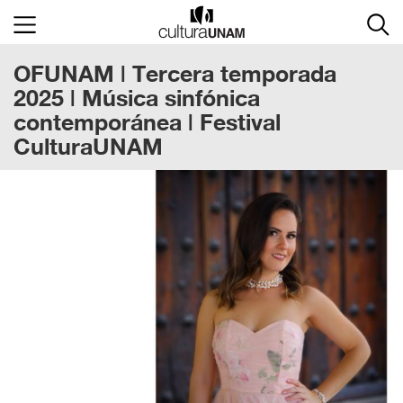
×
OFUNAM | Tercera temporada
Cultura
UNAM
2025 | Música sinfónica
contemporánea | Festival
ACTIVIDADES
CulturaUNAM
CULTURALES
CONVOCATORIAS
SALA
DE
PRENSA
RECINTOS
DOCUMENTOS