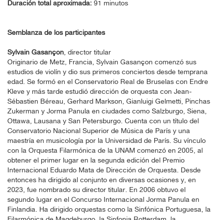
Duración total aproximada:
91 minutos
Semblanza de los participantes
Sylvain Gasançon
, director titular
Originario de Metz, Francia, Sylvain Gasançon comenzó sus
estudios de violín y dio sus primeros conciertos desde temprana
edad. Se formó en el Conservatorio Real de Bruselas con Endre
Kleve y más tarde estudió dirección de orquesta con Jean-
Sébastien Béreau, Gerhard Markson, Gianluigi Gelmetti, Pinchas
Zukerman y Jorma Panula en ciudades como Salzburgo, Siena,
Ottawa, Lausana y San Petersburgo. Cuenta con un título del
Conservatorio Nacional Superior de Música de París y una
maestría en musicología por la Universidad de París. Su vínculo
con la Orquesta Filarmónica de la UNAM comenzó en 2005, al
obtener el primer lugar en la segunda edición del Premio
Internacional Eduardo Mata de Dirección de Orquesta. Desde
entonces ha dirigido al conjunto en diversas ocasiones y, en
2023, fue nombrado su director titular. En 2006 obtuvo el
segundo lugar en el Concurso Internacional Jorma Panula en
Finlandia. Ha dirigido orquestas como la Sinfónica Portuguesa, la
Filarmónica de Magdeburgo, la Sinfonia Rotterdam, la