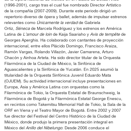
(1996-2001), cargo tras el cual fue nombrado Director Artístico
de la compañía (2007-2009). Durante este periodo dirigió un
repertorio diverso de ópera y ballet, además de impulsar estrenos
relevantes como
Únicamente la verdad
de Gabriela
Ortiz,
Séneca
de Marcela Rodríguez y los estrenos en América
Latina de
L’amour de loin
de Kaija Saariaho y
Avis de tempête
de
Georges Aperghis. Ha colaborado con cantantes de proyección
internacional, entre ellos Plácido Domingo, Francisco Araiza,
Ramón Vargas, Rolando Villazón, Javier Camarena, Arturo
Chacón y Ainhoa Arteta. Ha sido director titular de la Orquesta
Filarmónica de la Ciudad de México, la Sinfónica de
Aguascalientes y la Sinfónica de Yucatán. En 2025 asumió la
titularidad de la Orquesta Sinfónica Juvenil Eduardo Mata
(OJUEM). Su actividad internacional incluye presentaciones en
Europa, Asia y América Latina con orquestas como la
Filarmónica de Tokio, la Orquesta Estatal de Braunschweig, la
Filarmónica de Bogotá y la Filarmónica Estatal George Enescu,
en recintos como Takemitsu Memorial Hall de Tokio, la Sala de la
ORF en Viena y el Teatro Mayor de Bogotá. Entre 2002 y 2007
fue director del Festival del Centro Histórico de la Ciudad de
México, donde produjo la primera presentación integral en
México del
Anillo del Nibelungo
. Desde 2006 conduce el