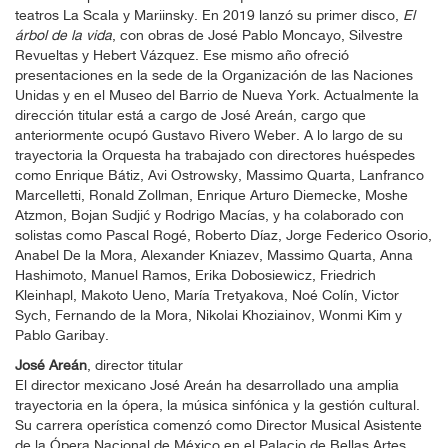
teatros La Scala y Mariinsky. En 2019 lanzó su primer disco,
El
árbol de la vida
, con obras de José Pablo Moncayo, Silvestre
Revueltas y Hebert Vázquez. Ese mismo año ofreció
presentaciones en la sede de la Organización de las Naciones
Unidas y en el Museo del Barrio de Nueva York. Actualmente la
dirección titular está a cargo de José Areán, cargo que
anteriormente ocupó Gustavo Rivero Weber. A lo largo de su
trayectoria la Orquesta ha trabajado con directores huéspedes
como Enrique Bátiz, Avi Ostrowsky, Massimo Quarta, Lanfranco
Marcelletti, Ronald Zollman, Enrique Arturo Diemecke, Moshe
Atzmon, Bojan Sudjić y Rodrigo Macías, y ha colaborado con
solistas como Pascal Rogé, Roberto Díaz, Jorge Federico Osorio,
Anabel De la Mora, Alexander Kniazev, Massimo Quarta, Anna
Hashimoto, Manuel Ramos, Erika Dobosiewicz, Friedrich
Kleinhapl, Makoto Ueno, María Tretyakova, Noé Colín, Victor
Sych, Fernando de la Mora, Nikolai Khoziainov, Wonmi Kim y
Pablo Garibay.
José Areán
, director titular
El director mexicano José Areán ha desarrollado una amplia
trayectoria en la ópera, la música sinfónica y la gestión cultural.
Su carrera operística comenzó como Director Musical Asistente
de la Ópera Nacional de México en el Palacio de Bellas Artes