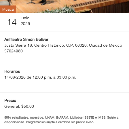
BOLETOS
Música
Guía
junio
14
Mensual
2026
Puntos
Anfiteatro Simón Bolívar
CulturaCulturaUNAM
Justo Sierra 16, Centro Histórico, C.P. 06020, Ciudad de México
57024980
Horarios
14/06/2026 de 12:00 p.m. a 03:00 p.m.
Precio
General: $50.00
50% estudiantes, maestros, UNAM, INAPAM, jubilados ISSSTE e IMSS. Sujeto a
disponibilidad. Programación sujeta a cambios sin previo aviso.