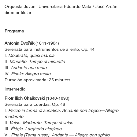
Orquesta Juvenil Universitaria Eduardo Mata / José Areán,
director titular
Programa
Antonín Dvořák
(1841-1904)
Serenata para instrumentos de aliento, Op. 44
I.
Moderato, quasi marcia
II.
Minuetto. Tempo di minuetto
III.
Andante con moto
IV.
Finale: Allegro molto
Duración aproximada: 25 minutos
Intermedio
Piotr Ilich Chaikovski
(1840-1893)
Serenata para cuerdas, Op. 48
I.
Pezzo in forma di sonatina. Andante non troppo—Allegro
moderato
II.
Valse. Moderato. Tempo di valse
III.
Élégie. Larghetto elegiaco
VI.
Finale (Tema russo). Andante — Allegro con spirito