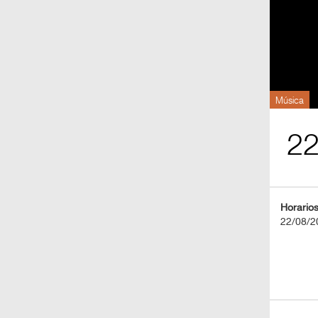
BOLETOS
Guía
Mensual
Puntos
Música
CulturaCulturaUNAM
2
Horario
22/08/2