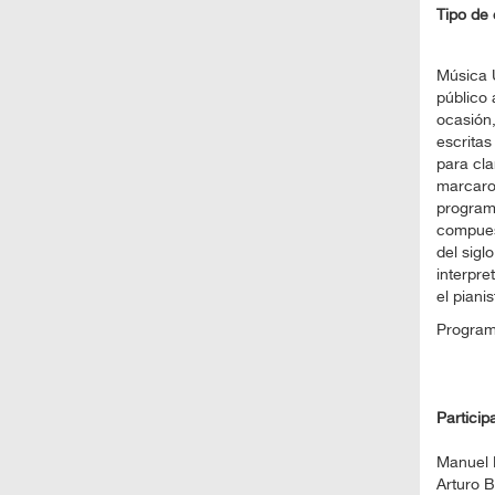
Tipo de 
Música 
público 
ocasión
escritas
para cla
marcaron
programa
compuest
del sigl
interpre
el piani
Program
Particip
Manuel H
Arturo B