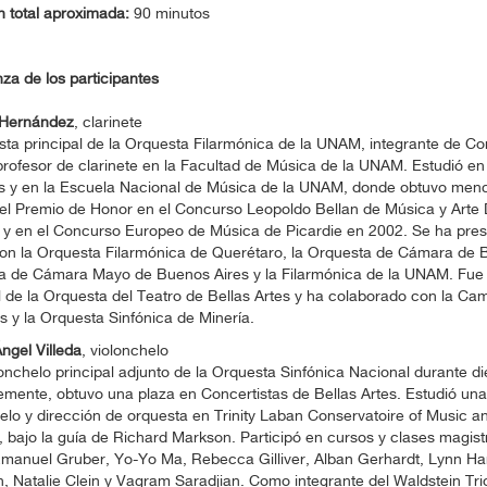
n total aproximada:
90 minutos
a de los participantes
Hernández
, clarinete
ista principal de la Orquesta Filarmónica de la UNAM, integrante de Co
profesor de clarinete en la Facultad de Música de la UNAM. Estudió en
s y en la Escuela Nacional de Música de la UNAM, donde obtuvo menci
el Premio de Honor en el Concurso Leopoldo Bellan de Música y Arte 
 y en el Concurso Europeo de Música de Picardie en 2002. Se ha pr
con la Orquesta Filarmónica de Querétaro, la Orquesta de Cámara de Be
a de Cámara Mayo de Buenos Aires y la Filarmónica de la UNAM. Fue c
l de la Orquesta del Teatro de Bellas Artes y ha colaborado con la Ca
 y la Orquesta Sinfónica de Minería.
ngel Villeda
, violonchelo
onchelo principal adjunto de la Orquesta Sinfónica Nacional durante di
mente, obtuvo una plaza en Concertistas de Bellas Artes. Estudió una
elo y dirección de orquesta en Trinity Laban Conservatoire of Music 
 bajo la guía de Richard Markson. Participó en cursos y clases magis
manuel Gruber, Yo-Yo Ma, Rebecca Gilliver, Alban Gerhardt, Lynn Har
h, Natalie Clein y Vagram Saradjian. Como integrante del Waldstein Tr