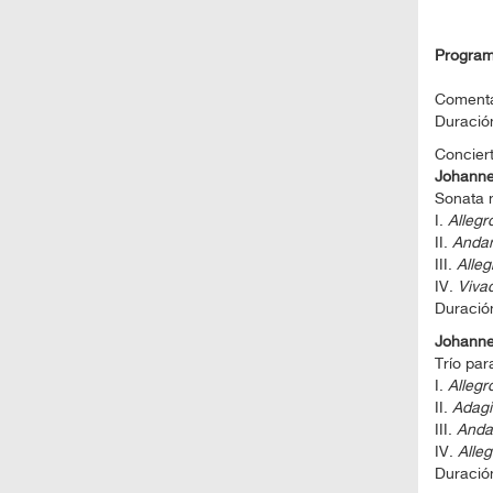
Progra
Comenta
Duració
Concier
Johann
Sonata n
I.
Allegr
II.
Andan
III.
Alleg
IV.
Viva
Duració
Johann
Trío par
I.
Allegr
II.
Adagi
III.
Anda
IV.
Alleg
Duració