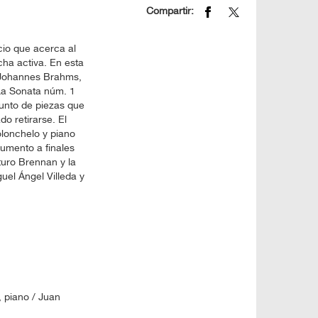
Compartir:
io que acerca al
cha activa. En esta
 Johannes Brahms,
 La Sonata núm. 1
unto de piezas que
 retirarse. El
olonchelo y piano
rumento a finales
turo Brennan y la
uel Ángel Villeda y
, piano / Juan