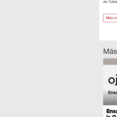
de Cabal
Más in
Más
Ens