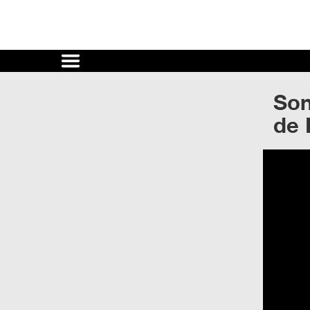
Cultura
UNAM
Son
ACTIVIDADES
de 
CULTURALES
CONVOCATORIAS
SALA
DE
PRENSA
RECINTOS
DOCUMENTOS