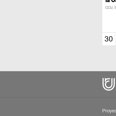
la 
CCU, S
30
Proyec