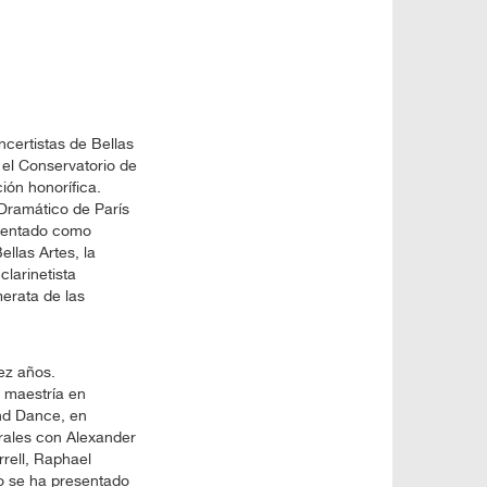
ncertistas de Bellas
 el Conservatorio de
ón honorífica.
Dramático de París
esentado como
llas Artes, la
larinetista
merata de las
ez años.
 maestría en
and Dance, en
trales con Alexander
rell, Raphael
io se ha presentado