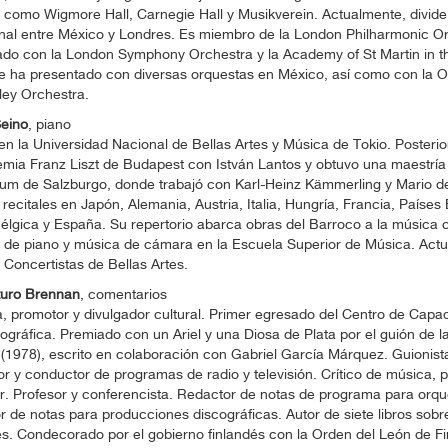
 como Wigmore Hall, Carnegie Hall y Musikverein. Actualmente, divide
nal entre México y Londres. Es miembro de la London Philharmonic Or
ado con la London Symphony Orchestra y la Academy of St Martin in t
se ha presentado con diversas orquestas en México, así como con la 
ley Orchestra.
eino
, piano
en la Universidad Nacional de Bellas Artes y Música de Tokio. Posteri
mia Franz Liszt de Budapest con István Lantos y obtuvo una maestría 
m de Salzburgo, donde trabajó con Karl-Heinz Kämmerling y Mario del
 recitales en Japón, Alemania, Austria, Italia, Hungría, Francia, Países
élgica y España. Su repertorio abarca obras del Barroco a la música
r de piano y música de cámara en la Escuela Superior de Música. Act
 Concertistas de Bellas Artes.
turo Brennan
, comentarios
, promotor y divulgador cultural. Primer egresado del Centro de Capac
gráfica. Premiado con un Ariel y una Diosa de Plata por el guión de l
(1978), escrito en colaboración con Gabriel García Márquez. Guionista
or y conductor de programas de radio y televisión. Crítico de música, p
r. Profesor y conferencista. Redactor de notas de programa para orque
 de notas para producciones discográficas. Autor de siete libros sob
es. Condecorado por el gobierno finlandés con la Orden del León de Fi