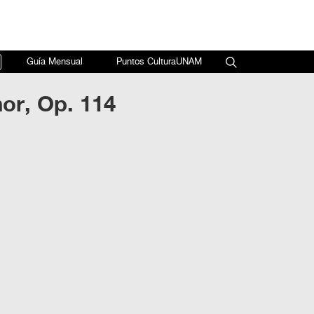
×
Guía Mensual
Puntos CulturaUNAM
nor, Op. 114