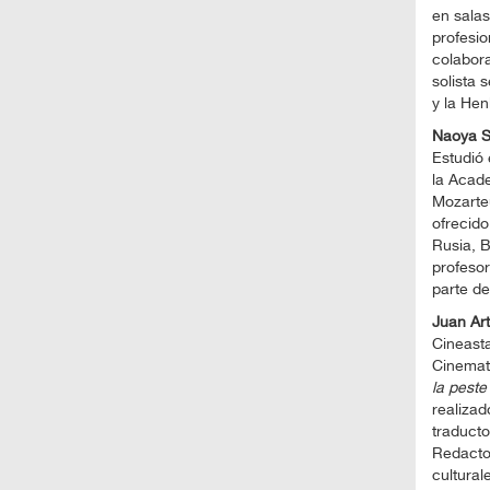
en salas
profesio
colabor
solista 
y la Hen
Naoya S
Estudió 
la Acade
Mozarteu
ofrecido
Rusia, B
profeso
parte de
Juan Ar
Cineasta
Cinemato
la peste
realizad
traducto
Redactor
cultural