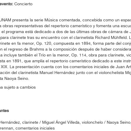
evento:
Concierto
UNAM presenta la serie Música comentada, concebida como un espac
a obras representativas del repertorio camerístico y fomenta una escu
, el programa está dedicado a dos de las últimas obras de cámara de
 para clarinete tras su encuentro con el clarinetista Richard Mühlfeld.
rinete en fa menor, Op. 120, compuesta en 1894, forma parte del conj
 el regreso de Brahms a la composición después de haber considerado
 incluye también el Trío en la menor, Op. 114, obra para clarinete, vi
a en 1891, que amplía el repertorio camerístico dedicado a este inst
o XIX. La presentación cuenta con los comentarios iniciales de Juan Ar
tación del clarinetista Manuel Hernández junto con el violonchelista Mig
sta Naoya Seino.
a sujeto a cambios
antes
ernández, clarinete / Miguel Ángel Villeda, violonchelo / Naoya Seino
rennan, comentarios iniciales