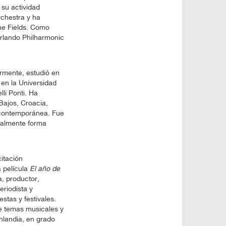
 su actividad
chestra y ha
he Fields. Como
Orlando Philharmonic
ormente, estudió en
en la Universidad
li Ponti. Ha
 Bajos, Croacia,
 contemporánea. Fue
ualmente forma
itación
a película
El año de
, productor,
eriodista y
stas y festivales.
re temas musicales y
nlandia, en grado