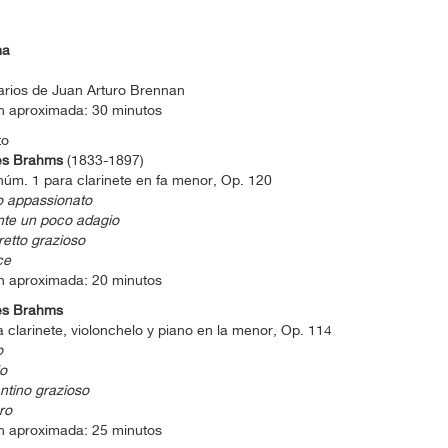
ma
rios de Juan Arturo Brennan
n aproximada: 30 minutos
to
es Brahms
(1833-1897)
úm. 1 para clarinete en fa menor, Op. 120
o appassionato
te un poco adagio
retto grazioso
ce
n aproximada: 20 minutos
es Brahms
a clarinete, violonchelo y piano en la menor, Op. 114
o
o
ntino grazioso
ro
n aproximada: 25 minutos