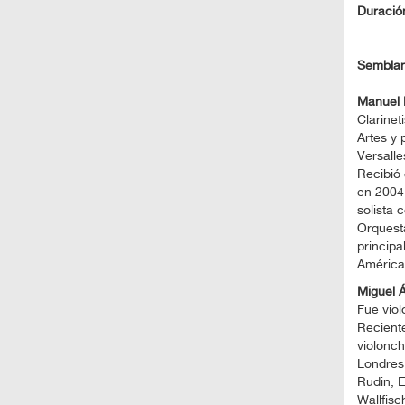
Duració
Semblanz
Manuel 
Clarinet
Artes y 
Versalle
Recibió 
en 2004
solista 
Orquest
principa
Américas
Miguel Á
Fue viol
Reciente
violonch
Londres,
Rudin, E
Wallfisc