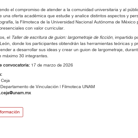
ndo el compromiso de atender a la comunidad universitaria y al públi
e una oferta académica que estudie y analice distintos aspectos y pers
ografía, la Filmoteca de la Universidad Nacional Autónoma de México
 presenciales con valor curricular.
los, el
Taller de escritura de guion: largometraje de ficción
, impartido 
 León, donde
los participantes obtendrán las herramientas teóricas y p
ender a desarrollar sus ideas y crear un guion de largometraje,
durant
e máximo 30 integrantes.
de convocatoria:
17 de marzo de 2026
:
 Ceja
l Departamento de Vinculación | Filmoteca UNAM
a.ceja@unam.mx
formación