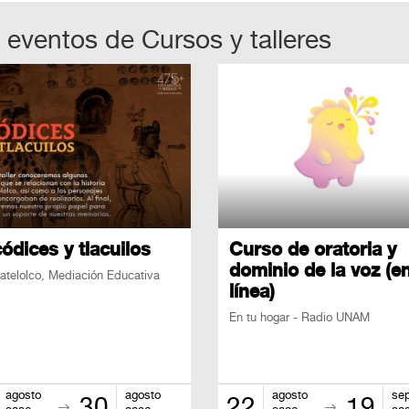
 eventos de
Cursos y talleres
ódices y tlacuilos
Curso de oratoria y
dominio de la voz (e
atelolco, Mediación Educativa
línea)
En tu hogar - Radio UNAM
agosto
agosto
agosto
se
30
22
19