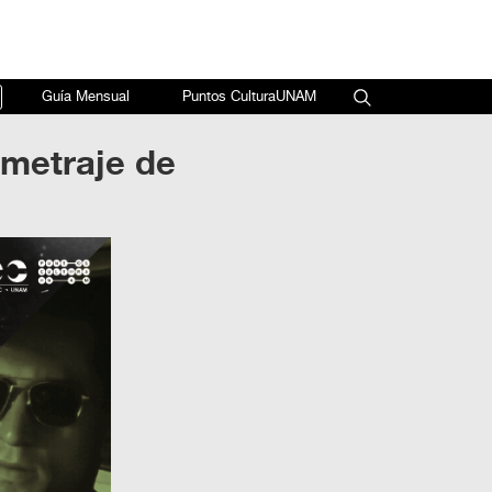
×
Guía Mensual
Puntos CulturaUNAM
ometraje de