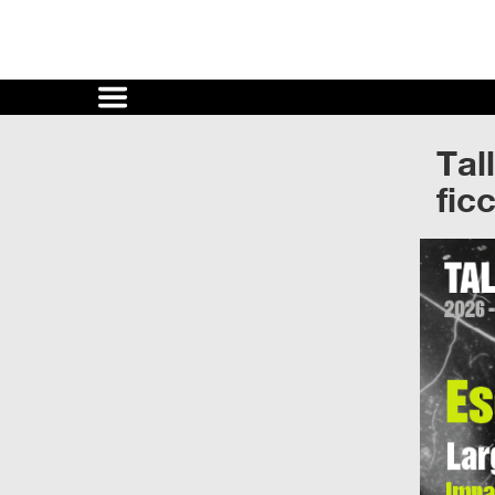
Cultura
UNAM
Tal
ACTIVIDADES
fic
CULTURALES
CONVOCATORIAS
SALA
DE
PRENSA
RECINTOS
DOCUMENTOS