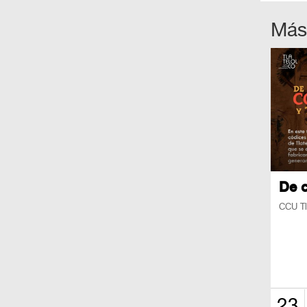
Más
De c
CCU Tl
23