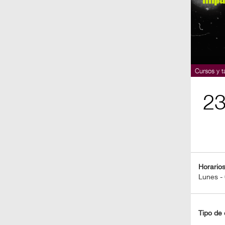
BOLETOS
Guía
Mensual
Puntos
Cursos y ta
CulturaCulturaUNAM
2
Horario
Lunes - 
Tipo de 