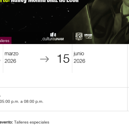
lleres
marzo
junio
3
15
2026
2026
s
05:00 p.m. a 08:00 p.m.
evento:
Talleres especiales