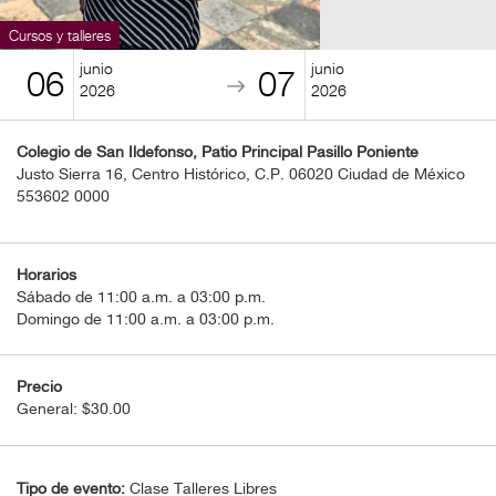
BOLETOS
Cursos y talleres
Guía
junio
junio
06
07
Mensual
2026
2026
Puntos
Colegio de San Ildefonso, Patio Principal Pasillo Poniente
CulturaCulturaUNAM
Justo Sierra 16, Centro Histórico, C.P. 06020 Ciudad de México
553602 0000
Horarios
Sábado de 11:00 a.m. a 03:00 p.m.
Domingo de 11:00 a.m. a 03:00 p.m.
Precio
General: $30.00
Tipo de evento:
Clase Talleres Libres