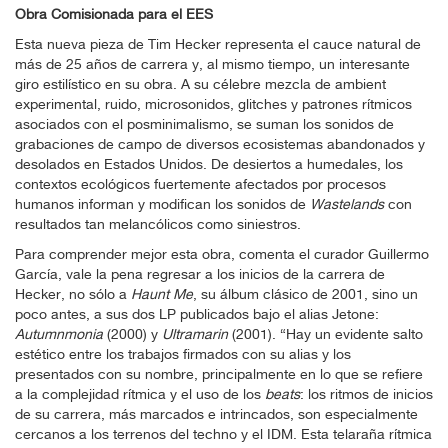
Obra Comisionada para el EES
Esta nueva pieza de Tim Hecker representa el cauce natural de
más de 25 años de carrera y, al mismo tiempo, un interesante
giro estilístico en su obra. A su célebre mezcla de ambient
experimental, ruido, microsonidos, glitches y patrones rítmicos
asociados con el posminimalismo, se suman los sonidos de
grabaciones de campo de diversos ecosistemas abandonados y
desolados en Estados Unidos. De desiertos a humedales, los
contextos ecológicos fuertemente afectados por procesos
humanos informan y modifican los sonidos de
Wastelands
con
resultados tan melancólicos como siniestros.
Para comprender mejor esta obra, comenta el curador Guillermo
García, vale la pena regresar a los inicios de la carrera de
Hecker, no sólo a
Haunt Me
, su álbum clásico de 2001, sino un
poco antes, a sus dos LP publicados bajo el alias Jetone:
Autumnmonia
(2000) y
Ultramarin
(2001). “Hay un evidente salto
estético entre los trabajos firmados con su alias y los
presentados con su nombre, principalmente en lo que se refiere
a la complejidad rítmica y el uso de los
beats
: los ritmos de inicios
de su carrera, más marcados e intrincados, son especialmente
cercanos a los terrenos del techno y el IDM. Esta telaraña rítmica