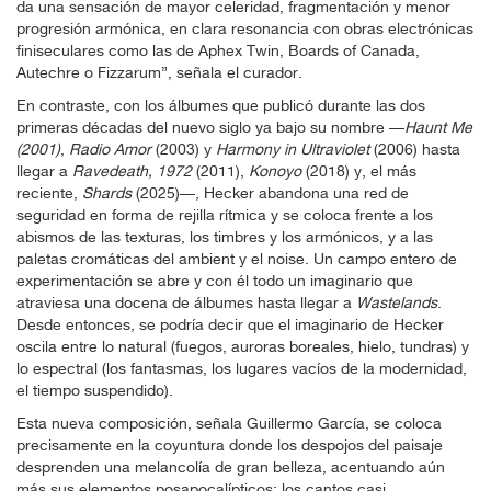
da una sensación de mayor celeridad, fragmentación y menor
progresión armónica, en clara resonancia con obras electrónicas
finiseculares como las de Aphex Twin, Boards of Canada,
Autechre o Fizzarum”, señala el curador.
En contraste, con los álbumes que publicó durante las dos
primeras décadas del nuevo siglo ya bajo su nombre —
Haunt Me
(2001)
,
Radio Amor
(2003) y
Harmony in Ultraviolet
(2006) hasta
llegar a
Ravedeath, 1972
(2011),
Konoyo
(2018) y, el más
reciente,
Shards
(2025)—, Hecker abandona una red de
seguridad en forma de rejilla rítmica y se coloca frente a los
abismos de las texturas, los timbres y los armónicos, y a las
paletas cromáticas del ambient y el noise. Un campo entero de
experimentación se abre y con él todo un imaginario que
atraviesa una docena de álbumes hasta llegar a
Wastelands
.
Desde entonces, se podría decir que el imaginario de Hecker
oscila entre lo natural (fuegos, auroras boreales, hielo, tundras) y
lo espectral (los fantasmas, los lugares vacíos de la modernidad,
el tiempo suspendido).
Esta nueva composición, señala Guillermo García, se coloca
precisamente en la coyuntura donde los despojos del paisaje
desprenden una melancolía de gran belleza, acentuando aún
más sus elementos posapocalípticos: los cantos casi