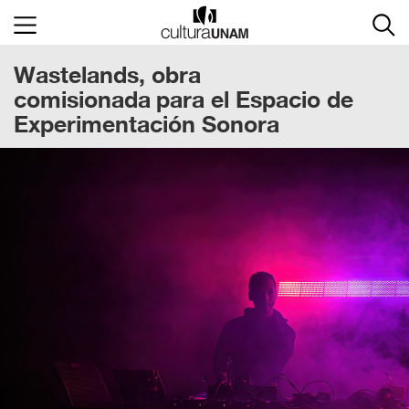
×
Wastelands, obra
Cultura
UNAM
comisionada para el Espacio de
Experimentación Sonora
ACTIVIDADES
CULTURALES
CONVOCATORIAS
SALA
DE
PRENSA
RECINTOS
DOCUMENTOS