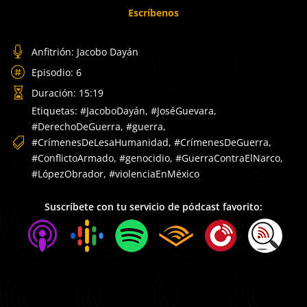
Escríbenos

Anfitrión: Jacobo Dayán

Episodio: 6

Duración: 15:19
Etiquetas: #JacoboDayán, #JoséGuevara,
#DerechoDeGuerra, #guerra,

#CrímenesDeLesaHumanidad, #CrímenesDeGuerra,
#ConflictoArmado, #genocidio, #GuerraContraElNarco,
#LópezObrador, #violenciaEnMéxico
Suscríbete con tu servicio de pódcast favorito: