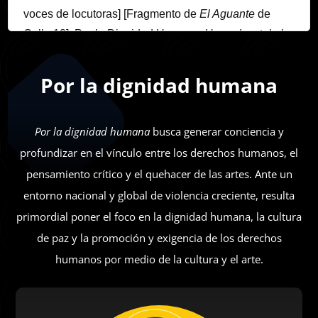
voces de locutoras] [Fragmento de
El Aguante
de
Calle 13]. Por la Dignidad Humana. Un podcast de la
Cátedra Nelson Mandela.
Por la dignidad humana
[Habla
Jacobo Dayán
]: Qué tal, soy Jacobo Dayán,
coordinador de la Cátedra [Extraordinaria] Nelson
Mandela de Derechos Humanos en las Artes. Este es
Por la dignidad humana
busca generar conciencia y
un nuevo episodio de la serie de podcast
Por la
profundizar en el vínculo entre los derechos humanos, el
dignidad humana,
en un podcast anterior analizamos
pensamiento crítico y el quehacer de las artes. Ante un
la situación de violencia en México y si esto
entorno nacional y global de violencia creciente, resulta
alcanzaba umbrales de crímenes contra la
primordial poner el foco en la dignidad humana, la cultura
humanidad. En esta ocasión estaremos hablando
de paz y la promoción y exigencia de los derechos
sobre la posibilidad de que en México se están
humanos por medio de la cultura y el arte.
cometiendo crímenes de guerra, es decir que en
nuestro país exista un conflicto armado interno.
Estaremos platicando con José Guevara, académico