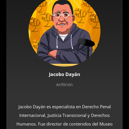
de la Universidad Autónoma de Tlaxcala.
José, qué define a un conflicto armado interno. Es
decir. ¿En México habría o no un conflicto armado
interno? ¿Cómo se entienden los conflictos armados
internos?
[Habla
José Guevara
]: ¿Qué define a un conflicto
armado interno? El Derecho de la guerra, conocido
como el Derecho Internacional Humanitario (DIH) es
Jacobo Dayán
un conjunto de normas que tiene por objeto limitar los
Anfitrión
efectos de los conflictos armados, proteger a las
personas que no participan o han dejado de
participar en los enfrentamientos, así como restringir
Jacobo Dayán es especialista en Derecho Penal
los medios y métodos de hacer la guerra. Son reglas
Internacional, Justicia Transicional y Derechos
que los ejércitos y grupos armados están obligados a
Humanos. Fue director de contenidos del Museo
respetar, y cuyo incumplimiento acarrea