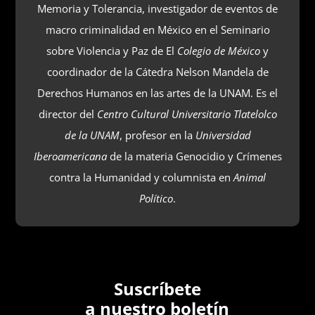
Memoria y Tolerancia, investigador de eventos de
responsabilidad penal individual. Existe un conflicto
macro criminalidad en México en el Seminario
armado interno, según el Derecho Internacional
sobre Violencia y Paz de El
Colegio de México
y
aplicable, siempre que se recurre a la fuerza o la
coordinador de la Cátedra Nelson Mandela de
violencia armada prolongada, entre autoridades
Derechos Humanos en las artes de la UNAM. Es el
gubernamentales y grupos armados organizados, o
director del
Centro Cultural Universitario Tlatelolco
entre tales grupos dentro del territorio de un estado.
de la UNAM
, profesor en la
Universidad
Para llegar a calificar la existencia de un conflicto
Iberoamericana
de la materia Genocidio y Crímenes
armado de carácter no internacional, se deben de
contra la Humanidad y columnista en
Animal
satisfacer dos elementos: 1) la existencia de
Político
.
enfrentamientos armados con un nivel de intensidad
suficiente, y 2) que los grupos armados reúnan un
mismo nivel de organización.
Para medir el nivel de intensidad de los
Suscríbete
enfrentamientos se pueden tomar en consideración
a nuestro boletín