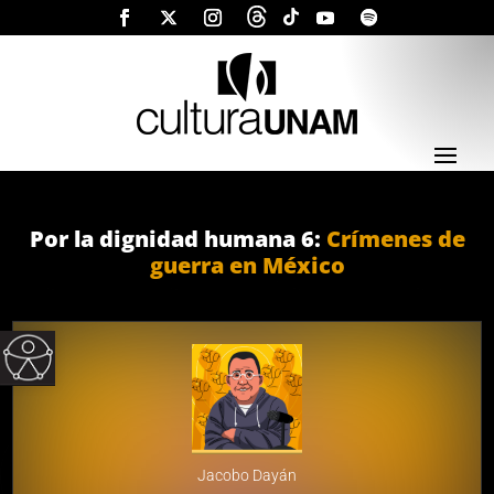
Skip
Skip
Site
to
to
map
Content
navigation
Por la dignidad humana 6:
Crímenes de
guerra en México
Open toolbar
Jacobo Dayán