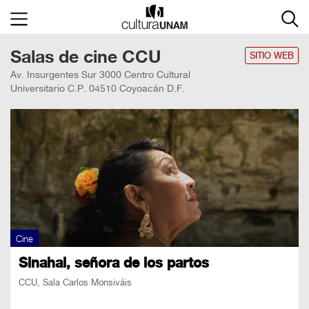
×
Salas de cine CCU
Cultura
UNAM
SITIO WEB
Av. Insurgentes Sur 3000 Centro Cultural
ACTIVIDADES
Universitario C.P. 04510 Coyoacán D.F.
CULTURALES
CONVOCATORIAS
SALA
DE
PRENSA
Cine
RECINTOS
Sinahal, señora de los partos
DOCUMENTOS
CCU, Sala Carlos Monsiváis