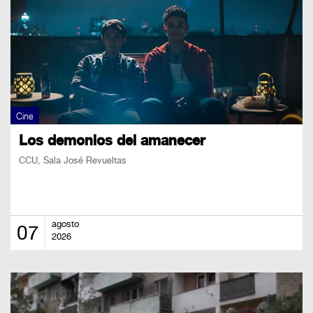
Cine
Los demonios del amanecer
CCU, Sala José Revueltas
agosto
07
2026