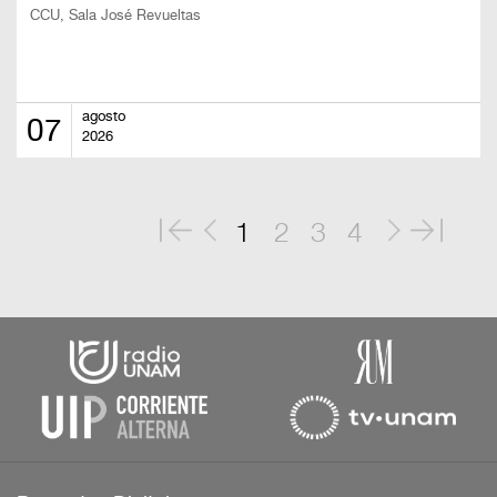
CCU, Sala José Revueltas
agosto
07
2026
1
2
3
4