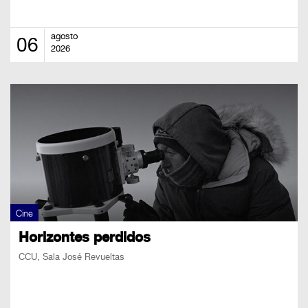
BOLETOS
Guía
agosto
06
2026
Mensual
Puntos
CulturaCulturaUNAM
Cine
Horizontes perdidos
CCU, Sala José Revueltas