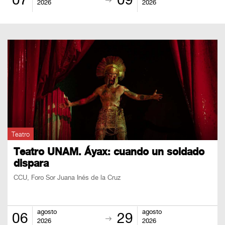
07
09
BOLETOS
2026
2026
Guía
Mensual
Puntos
CulturaCulturaUNAM
Teatro
Teatro UNAM. Áyax: cuando un soldado
dispara
CCU, Foro Sor Juana Inés de la Cruz
agosto
agosto
06
29
2026
2026