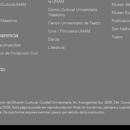
la UNAM
tCulturaUNAM
Museo de
Centro Cultural Universitario
Museo Exp
Tlatelolco
 Maestros
Publicaci
Centro Universitario de Teatro
San Ildef
Cine / Filmoteca UNAM
parencia
Teatro
Danza
e privacidad
Literatura
os de Protección Civil
to
ión de Difusión Cultural, Ciudad Universitaria, Av. Insurgentes Sur 3000, Del. Co
 2026. Esta página puede ser reproducida con fines no lucrativos, siempre y cuando n
a. De otra forma requiere permiso previo por escrito de la institución.