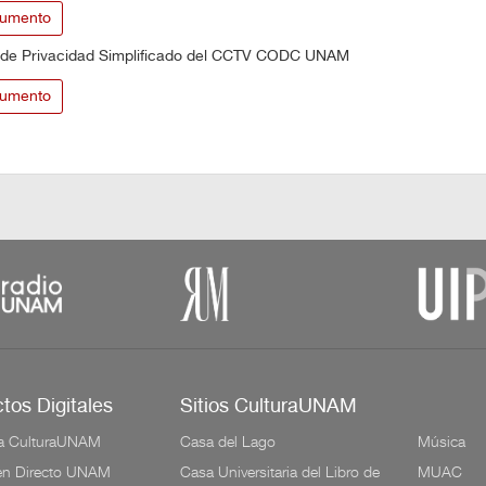
umento
 de Privacidad Simplificado del CCTV CODC UNAM
umento
tos Digitales
Sitios CulturaUNAM
a CulturaUNAM
Casa del Lago
Música
 en Directo UNAM
Casa Universitaria del Libro de
MUAC