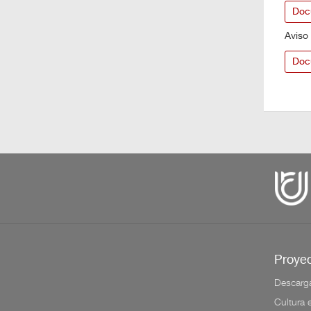
BOLETOS
Doc
Aviso
Guía
Doc
Mensual
Puntos
CulturaCulturaUNAM
Proyec
Descarg
Cultura