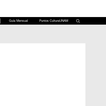
×
Guía Mensual
Puntos CulturaUNAM