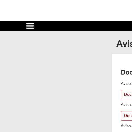
Cultura
UNAM
Avi
ACTIVIDADES
CULTURALES
CONVOCATORIAS
Do
SALA
Aviso
DE
Doc
PRENSA
Aviso
RECINTOS
Doc
DOCUMENTOS
Aviso