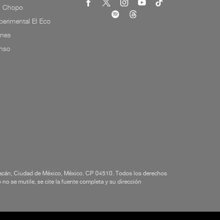
l Chopo
erimental El Eco
ones
onso
yoacán, Ciudad de México, México. CP 04510. Todos los derechos
o se mutile, se cite la fuente completa y su dirección