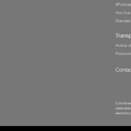
#Podcas
Voz Viva
Grandes
Trans
Avisos d
Protocol
Contac
Coordinac
reservados
electrónic