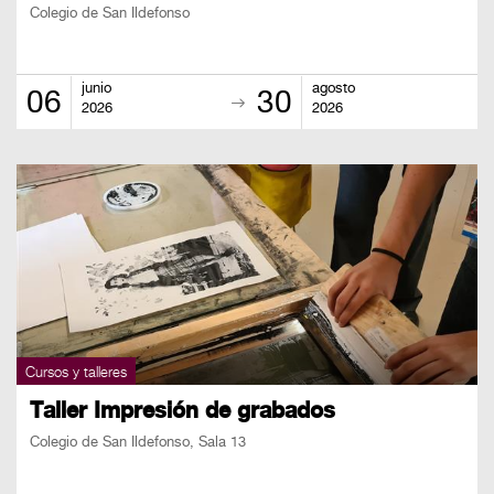
BOLETOS
Colegio de San Ildefonso
Guía
Mensual
junio
agosto
06
30
2026
2026
Puntos
CulturaCulturaUNAM
Cursos y talleres
Taller Impresión de grabados
Colegio de San Ildefonso, Sala 13