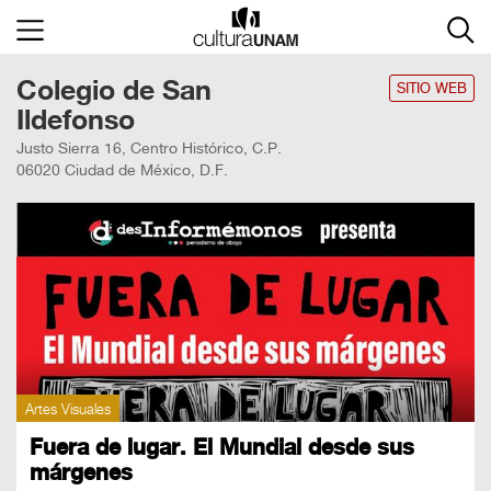
×
Colegio de San
Cultura
UNAM
SITIO WEB
Ildefonso
ACTIVIDADES
Justo Sierra 16, Centro Histórico, C.P.
06020 Ciudad de México, D.F.
CULTURALES
CONVOCATORIAS
SALA
DE
PRENSA
RECINTOS
Artes Visuales
DOCUMENTOS
Fuera de lugar. El Mundial desde sus
márgenes