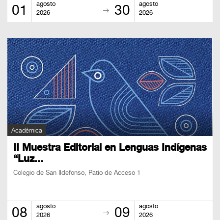
agosto
agosto
01
30
2026
2026
Académica
II Muestra Editorial en Lenguas Indígenas
“Luz...
Colegio de San Ildefonso, Patio de Acceso 1
agosto
agosto
08
09
2026
2026