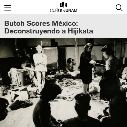
×
Butoh Scores México:
Cultura
UNAM
Deconstruyendo a Hijikata
ACTIVIDADES
CULTURALES
CONVOCATORIAS
SALA
DE
PRENSA
RECINTOS
DOCUMENTOS