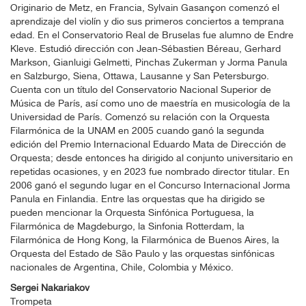
Originario de Metz, en Francia, Sylvain Gasançon comenzó el
aprendizaje del violín y dio sus primeros conciertos a temprana
edad. En el Conservatorio Real de Bruselas fue alumno de Endre
Kleve. Estudió dirección con Jean-Sébastien Béreau, Gerhard
Markson, Gianluigi Gelmetti, Pinchas Zukerman y Jorma Panula
en Salzburgo, Siena, Ottawa, Lausanne y San Petersburgo.
Cuenta con un título del Conservatorio Nacional Superior de
Música de París, así como uno de maestría en musicología de la
Universidad de París. Comenzó su relación con la Orquesta
Filarmónica de la UNAM en 2005 cuando ganó la segunda
edición del Premio Internacional Eduardo Mata de Dirección de
Orquesta; desde entonces ha dirigido al conjunto universitario en
repetidas ocasiones, y en 2023 fue nombrado director titular. En
2006 ganó el segundo lugar en el Concurso Internacional Jorma
Panula en Finlandia. Entre las orquestas que ha dirigido se
pueden mencionar la Orquesta Sinfónica Portuguesa, la
Filarmónica de Magdeburgo, la Sinfonia Rotterdam, la
Filarmónica de Hong Kong, la Filarmónica de Buenos Aires, la
Orquesta del Estado de São Paulo y las orquestas sinfónicas
nacionales de Argentina, Chile, Colombia y México.
Sergei Nakariakov
Trompeta