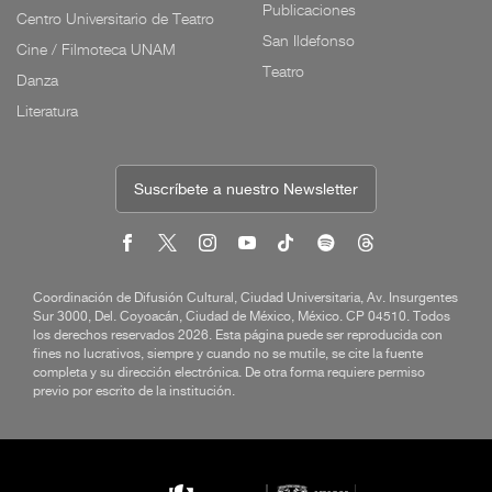
Publicaciones
Centro Universitario de Teatro
San Ildefonso
Cine / Filmoteca UNAM
Teatro
Danza
Literatura
Suscríbete a nuestro Newsletter
Coordinación de Difusión Cultural, Ciudad Universitaria, Av. Insurgentes
Sur 3000, Del. Coyoacán, Ciudad de México, México. CP 04510. Todos
los derechos reservados 2026. Esta página puede ser reproducida con
fines no lucrativos, siempre y cuando no se mutile, se cite la fuente
completa y su dirección electrónica. De otra forma requiere permiso
previo por escrito de la institución.