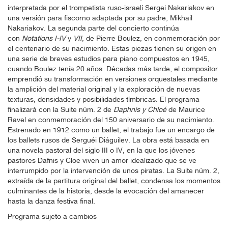
interpretada por el trompetista ruso-israelí Sergei Nakariakov en
una versión para fiscorno adaptada por su padre, Mikhail
Nakariakov. La segunda parte del concierto continúa
con
Notations I-IV
y
VII
, de Pierre Boulez, en conmemoración por
el centenario de su nacimiento. Estas piezas tienen su origen en
una serie de breves estudios para piano compuestos en 1945,
cuando Boulez tenía 20 años. Décadas más tarde, el compositor
emprendió su transformación en versiones orquestales mediante
la amplición del material original y la exploración de nuevas
texturas, densidades y posibilidades tímbricas. El programa
finalizará con la Suite núm. 2 de
Daphnis y Chloé
de Maurice
Ravel en conmemoración del 150 aniversario de su nacimiento.
Estrenado en 1912 como un ballet, el trabajo fue un encargo de
los ballets rusos de Serguéi Diáguilev. La obra está basada en
una novela pastoral del siglo III o IV, en la que los jóvenes
pastores Dafnis y Cloe viven un amor idealizado que se ve
interrumpido por la intervención de unos piratas. La Suite núm. 2,
extraída de la partitura original del ballet, condensa los momentos
culminantes de la historia, desde la evocación del amanecer
hasta la danza festiva final.
Programa sujeto a cambios