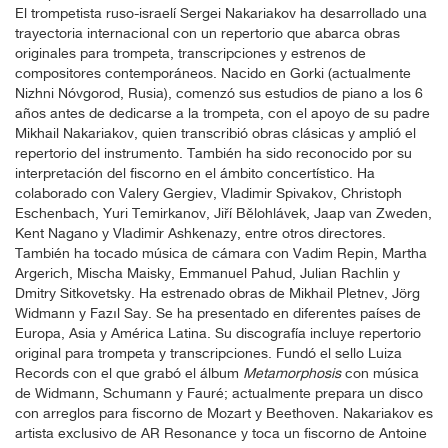
El trompetista ruso-israelí Sergei Nakariakov ha desarrollado una
trayectoria internacional con un repertorio que abarca obras
originales para trompeta, transcripciones y estrenos de
compositores contemporáneos. Nacido en Gorki (actualmente
Nizhni Nóvgorod, Rusia), comenzó sus estudios de piano a los 6
años antes de dedicarse a la trompeta, con el apoyo de su padre
Mikhail Nakariakov, quien transcribió obras clásicas y amplió el
repertorio del instrumento. También ha sido reconocido por su
interpretación del fiscorno en el ámbito concertístico. Ha
colaborado con Valery Gergiev, Vladimir Spivakov, Christoph
Eschenbach, Yuri Temirkanov, Jiří Bělohlávek, Jaap van Zweden,
Kent Nagano y Vladimir Ashkenazy, entre otros directores.
También ha tocado música de cámara con Vadim Repin, Martha
Argerich, Mischa Maisky, Emmanuel Pahud, Julian Rachlin y
Dmitry Sitkovetsky. Ha estrenado obras de Mikhail Pletnev, Jörg
Widmann y Fazıl Say. Se ha presentado en diferentes países de
Europa, Asia y América Latina. Su discografía incluye repertorio
original para trompeta y transcripciones. Fundó el sello Luiza
Records con el que grabó el álbum
Metamorphosis
con música
de Widmann, Schumann y Fauré; actualmente prepara un disco
con arreglos para fiscorno de Mozart y Beethoven. Nakariakov es
artista exclusivo de AR Resonance y toca un fiscorno de Antoine