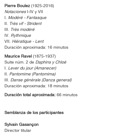
Pierre Boulez
(1925-2016)
Notaciones
I-IV y VII
I.
Modéré - Fantasque
II.
Très vif - Strident
III.
Très modéré
IV.
Rythmique
VII.
Hiératique - Lent
Duración aproximada: 16 minutos
Maurice Ravel
(1875-1937)
Suite núm. 2 de
Daphins y Chloé
I.
Lever du jour (Amanecer)
II.
Pantomime (Pantomima)
III.
Danse générale (Danza general)
Duración aproximada: 18 minutos
Duración total aproximada:
66 minutos
Semblanza de los participantes
Sylvain Gasançon
Director titular