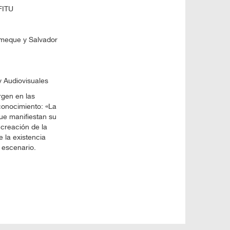
FITU
lomeque y Salvador
y Audiovisuales
rgen en las
conocimiento: «La
que manifiestan su
 creación de la
e la existencia
 escenario.