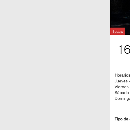
BOLETOS
Guía
Mensual
Teatro
Puntos
1
CulturaCulturaUNAM
Horario
Jueves -
Viernes 
Sábado -
Domingo
Tipo de 