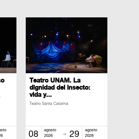
so
Teatro UNAM. La
dignidad del insecto:
vida y...
n
Teatro Santa Catarina
osto
agosto
agosto
08
29
26
2026
2026