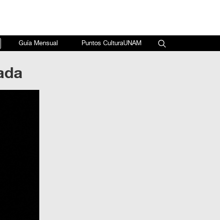
×
Guía Mensual
Puntos CulturaUNAM
ada