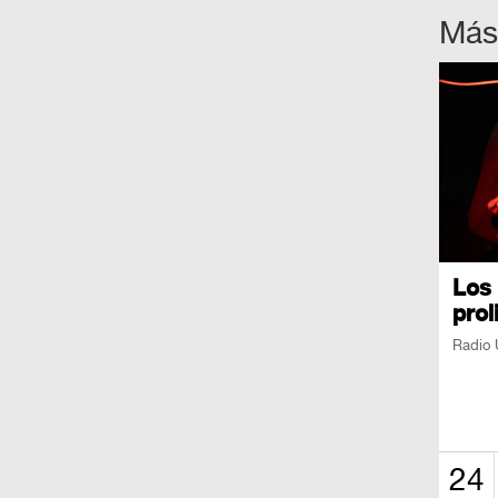
Más
Los 
prol
Radio 
24