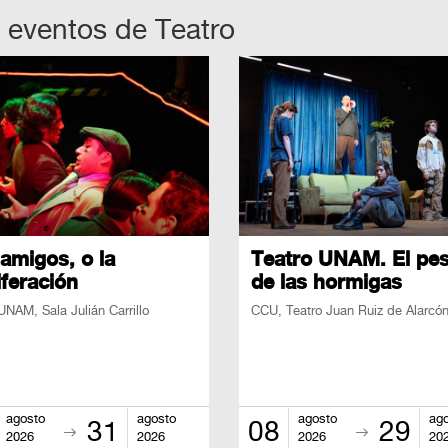
 eventos de
Teatro
amigos, o la
Teatro UNAM. El pe
iferación
de las hormigas
UNAM, Sala Julián Carrillo
CCU, Teatro Juan Ruiz de Alarcó
agosto
agosto
agosto
ag
31
08
29
2026
2026
2026
20