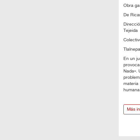
Obra ga
De Rica
Direcció
Tejeida
Colecti
Tlalnepa
En un j
provocac
Nada». U
problema
materia 
humana y
Más in