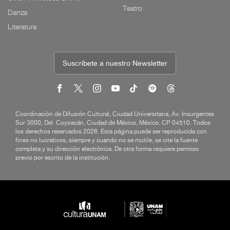
Teatro
Danza
Literatura
Suscríbete a nuestro Newsletter
Coordinación de Difusión Cultural, Ciudad Universitaria, Av. Insurgentes
Sur 3000, Del. Coyoacán, Ciudad de México, México. CP 04510. Todos
los derechos reservados 2026. Esta página puede ser reproducida con
fines no lucrativos, siempre y cuando no se mutile, se cite la fuente
completa y su dirección electrónica. De otra forma requiere permiso
previo por escrito de la institución.