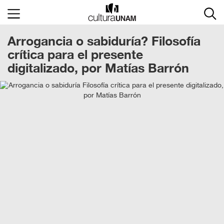
×
Arrogancia o sabiduría? Filosofía
Cultura
UNAM
crítica para el presente
digitalizado, por Matías Barrón
ACTIVIDADES
CULTURALES
CONVOCATORIAS
SALA
DE
PRENSA
RECINTOS
DOCUMENTOS