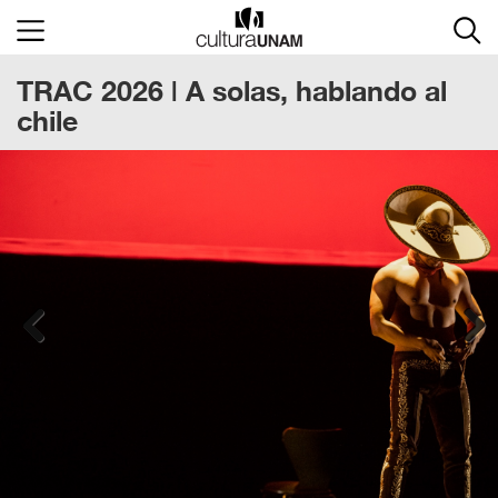
×
TRAC 2026 | A solas, hablando al
Cultura
UNAM
chile
ACTIVIDADES
CULTURALES
CONVOCATORIAS
SALA
DE
PRENSA
Previous
Next
RECINTOS
DOCUMENTOS